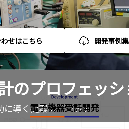
合わせはこちら
開発事例集
計の
プロフェッシ
Development
電⼦機器受託開発
功に導く提案型パートナー