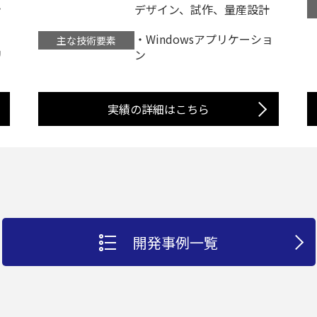
計
デザイン、試作、量産設計
）
・Windowsアプリケーショ
主な技術要素
リ
ン
実績の詳細はこちら
開発事例⼀覧