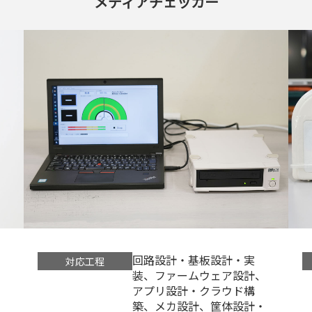
メディアチェッカー
回路設計・基板設計・実
対応工程
、
装、ファームウェア設計、
アプリ設計・クラウド構
・
築、メカ設計、筐体設計・